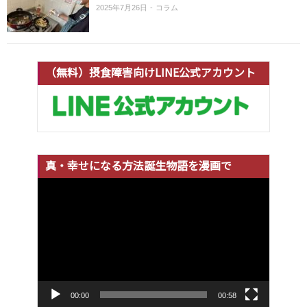
2025年7月26日
コラム
（無料）摂食障害向けLINE公式アカウント
真・幸せになる方法誕生物語を漫画で
動
画
プ
レ
ー
ヤ
ー
00:00
00:58