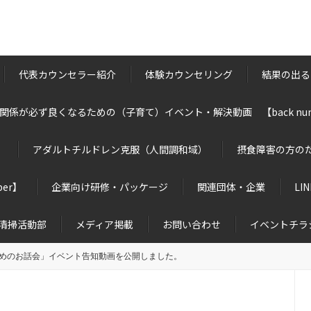
代表カウンセラー紹介
体験カウンセリング
結果の出る
関係が必ず良くなるための（子育て）イベント・解決動画 【back num
】
アダルトチルドレン克服（人間調和域）
摂食障害の方の
er】
企業向け研修・パッケージ
関連団体・企業
LI
清掃活動部
メディア掲載
お問い合わせ
イベントチラ
めのお話会」イベント告知動画を公開しました。