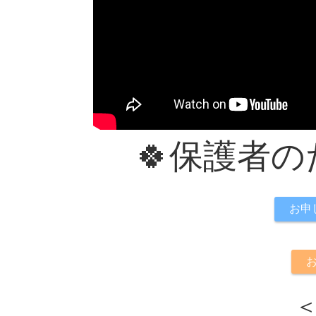
🍀保護者の
お申