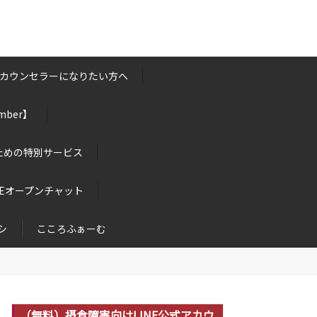
カウンセラーになりたい方へ
ber】
ための特別サービス
NEオープンチャット
シ
こころふぁーむ
（無料）摂食障害向けLINE公式アカウ