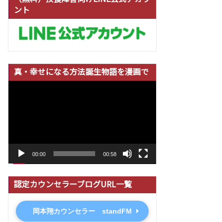
ント
真・幸せになる方法誕生物語を漫画で
動
画
プ
レ
ー
ヤ
00:00
00:58
ー
認定カウンセラーブログURL一覧
岡本翔カウンセラー standFM