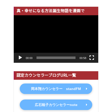
真・幸せになる方法誕生物語を漫画で
動
画
プ
レ
ー
ヤ
ー
00:00
00:58
認定カウンセラーブログURL一覧
岡本翔カウンセラー standFM
広石暁子カウンセラーnote