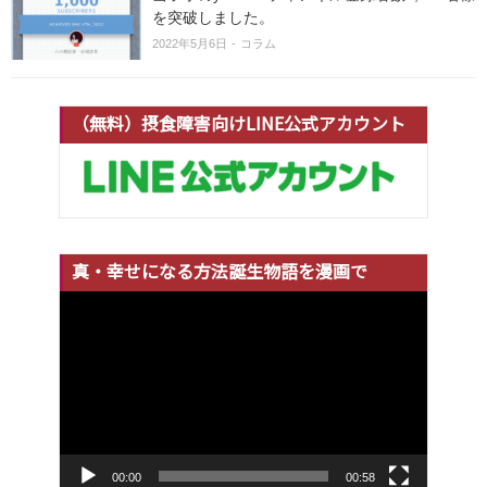
を突破しました。
2022年5月6日
コラム
（無料）摂食障害向けLINE公式アカウント
真・幸せになる方法誕生物語を漫画で
動
画
プ
レ
ー
ヤ
ー
00:00
00:58